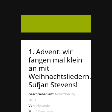
1. Advent: wir
fangen mal klein
an mit
Weihnachtsliedern.
Sufjan Stevens!
Geschrieben am:
November 29,
2010
Von:
Alexander
Mit:
0 Comments