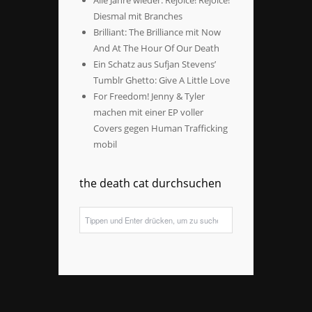
Alle Jahre wieder: Rejoice! Rejoice!
Diesmal mit Branches
Brilliant: The Brilliance mit Now
And At The Hour Of Our Death
Ein Schatz aus Sufjan Stevens’
Tumblr Ghetto: Give A Little Love
For Freedom! Jenny & Tyler
machen mit einer EP voller
Covers gegen Human Trafficking
mobil
the death cat durchsuchen