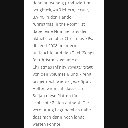
dann aufwendig produziert mit
Songbook, Aufklebern, Poster,
u.v.m. in den Handel.
“Christmas in the Room” ist
dabei eine Nummer aus der
aktuellsten aller Christmas-EPs,
die erst 2008 im Internet
auftauchte und den Titel “Songs
for Christmas Volume 8:
Christmas Infinity Voyage” trägt.
Von den Volumes 6 und 7 fehlt
bisher nach wie vor jede Spur.
Hoffen wir nicht, dass sich
Sufjan diese Platten für
schlechte Zeiten aufhebt. Die
Vermutung liegt nämlich nahe,
dass man dann noch lange
warten könnte.