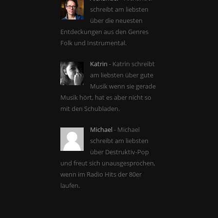
schreibt am liebsten
über die neuesten
Entdeckungen aus den Genres
Folk und Instrumental.
Katrin
- Katrin schreibt
am liebsten über gute
Musik wenn sie gerade
Musik hört, hat es aber nicht so
mit den Schubladen.
Michael
- Michael
schreibt am liebsten
über Destruktiv-Pop
und freut sich unausgesprochen,
wenn im Radio Hits der 80er
laufen.