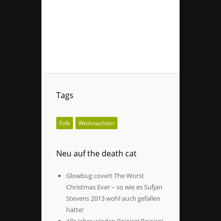
Tags
Folk
Weihnachten
Neu auf the death cat
Glowbug covert The Worst
Christmas Ever – so wie es Sufjan
Stevens 2013 wohl auch gefallen
hätte!