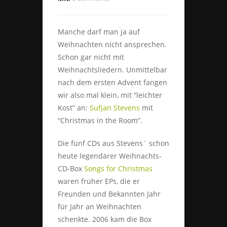
Manche darf man ja auf
Weihnachten nicht ansprechen.
Schon gar nicht mit
Weihnachtsliedern. Unmittelbar
nach dem ersten Advent fangen
wir also mal klein, mit “leichter
Kost” an:
Sufjan Stevens
mit
“Christmas in the Room”.
Die fünf CDs aus Stevens´ schon
heute legendärer Weihnachts-
CD-Box
Songs for Christmas
waren früher EPs, die er
Freunden und Bekannten Jahr
für Jahr an Weihnachten
schenkte. 2006 kam die Box