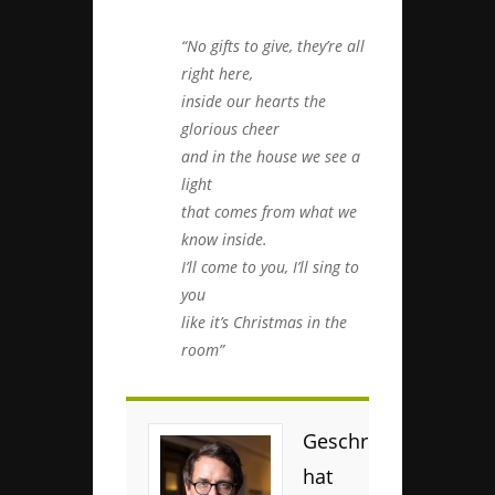
“No gifts to give, they’re all
right here,
inside our hearts the
glorious cheer
and in the house we see a
light
that comes from what we
know inside.
I’ll come to you, I’ll sing to
you
like it’s Christmas in the
room”
Geschrieben
hat