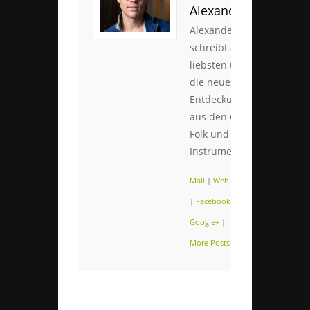
Alexander
Alexander
schreibt am
liebsten über
die neuesten
Entdeckungen
aus den Genres
Folk und
Instrumental.
Mail
|
Web
|
Twitter
|
Facebook
|
Google+
|
More Posts (109)