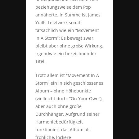
beziehungsweise dem Pop
annäherte. In Summe ist James
Yuills Letztwerk somit
tatsächlich wie ein “Movement
In A Storm”: Es bewegt zwar,
bleibt aber ohne große Wirkung.
Irgendwie ein bezeichnender
Titel.
Trotz allem ist “Movement In A
Storm” ein in sich geschlossenes
Album – ohne Höhepunkte
(vielleicht doch: “On Your Own”),
aber auch ohne große
Durchhänger. Aufgrund seiner
Harmoniebedürftigkeit
funktioniert das Album als
fröhliche, lockere