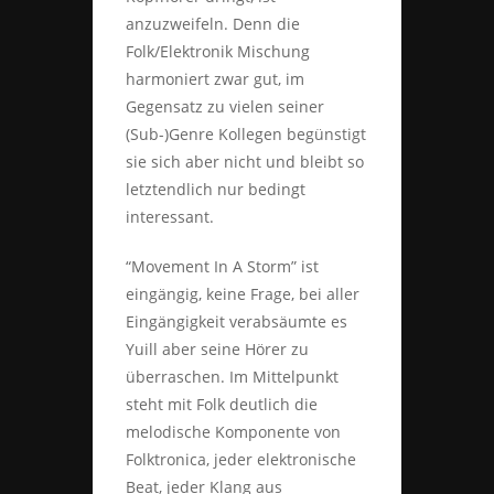
anzuzweifeln. Denn die
Folk/Elektronik Mischung
harmoniert zwar gut, im
Gegensatz zu vielen seiner
(Sub-)Genre Kollegen begünstigt
sie sich aber nicht und bleibt so
letztendlich nur bedingt
interessant.
“Movement In A Storm” ist
eingängig, keine Frage, bei aller
Eingängigkeit verabsäumte es
Yuill aber seine Hörer zu
überraschen. Im Mittelpunkt
steht mit Folk deutlich die
melodische Komponente von
Folktronica, jeder elektronische
Beat, jeder Klang aus