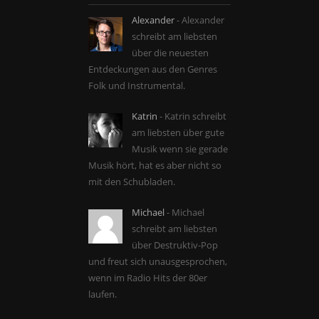
Alexander
- Alexander
schreibt am liebsten
über die neuesten
Entdeckungen aus den Genres
Folk und Instrumental.
Katrin
- Katrin schreibt
am liebsten über gute
Musik wenn sie gerade
Musik hört, hat es aber nicht so
mit den Schubladen.
Michael
- Michael
schreibt am liebsten
über Destruktiv-Pop
und freut sich unausgesprochen,
wenn im Radio Hits der 80er
laufen.