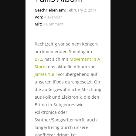
Geschrieben am:
February 2, 2011
Von:
Alexander
Mit:
1 Comment
Rechtzeitig vor seinem Konzert
am kommenden Sonntag im
B72
, hat sich mit
Movement In A
Storm
das aktuelle Album von
James Yuill
vorübergehend auf
unseren iPods durchgesetzt. Ob
die außergewöhnliche Mischung
aus Folk und Elektronik, die den
Briten in Subgenres wie
Folktronica oder
Synther/Songwriter wirft, auch
längerfristig durch unsere
Kopfhörer dringt, ist