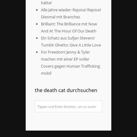
hätte!
Alle Jahre wieder: Rejoice! Rejoice!
Diesmal mit Branches
Brilliant: The Brilliance mit Now
And At The Hour Of Our Death
Ein Schatz aus Sufjan Stevens’
Tumblr Ghetto: Give A Little Love
For Freedom! Jenny & Tyler
machen mit einer EP voller
Covers gegen Human Trafficking
mobil
the death cat durchsuchen