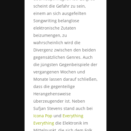
scheint die Gefahr zu sein,
einem an sich ausgefeilten
Songwriting belanglose
elektronische Zutaten
beizumengen, zu
wahrscheinlich wird die
Divergenz zwischen den beiden
gegensätzlichen Genres. Auch
die jüngsten Gegenbeispiele der
vergangenen Wochen und
Monate lassen darauf schließen,
dass die gegenteilige
Herangehensweise
überzeugender ist. Neben
Sufjan Stevens stand auch bei
Icona Pop
und
Everything
Everything
die Elektronik im
Mittelpunkt, die sich dem Folk