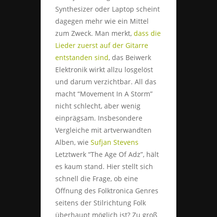
Synthesizer oder Laptop scheint
dagegen mehr wie ein Mittel
zum Zweck. Man merkt,
dass die
Lieder zuerst auf der Gitarre
entstanden sind
, das Beiwerk
Elektronik wirkt allzu losgelöst
und darum verzichtbar. All das
macht “Movement In A Storm”
nicht schlecht, aber wenig
einprägsam. Insbesondere
Vergleiche mit artverwandten
Alben, wie
Sufjan Stevens
Letztwerk “The Age Of Adz”, hält
es kaum stand. Hier stellt sich
schnell die Frage, ob eine
Öffnung des Folktronica Genres
seitens der Stilrichtung Folk
überhaupt möglich ist? Zu groß