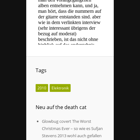
Tags
2010
Elektronik
Neu auf the death cat
Glowbug covert The Worst
Christmas Ever – so wie es Sufjan
Stevens 2013 wohl auch gefallen