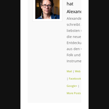
hat
Alexander
Alexander
schreibt am
liebsten über
die neuesten
Entdeckungen
aus den Genres
Folk und
Instrumental.
Mail
|
Web
|
Twitter
|
Facebook
|
Google+
|
More Posts (109)