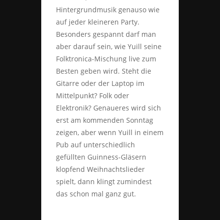
Hintergrundmusik genauso wie
auf jeder kleineren Party.
Besonders gespannt darf man
aber darauf sein, wie Yuill seine
Folktronica-Mischung live zum
Besten geben wird. Steht die
Gitarre oder der Laptop im
Mittelpunkt? Folk oder
Elektronik? Genaueres wird sich
erst am kommenden Sonntag
zeigen, aber wenn Yuill in einem
Pub auf unterschiedlich
gefüllten Guinness-Gläsern
klopfend Weihnachtslieder
spielt, dann klingt zumindest
das schon mal ganz gut.