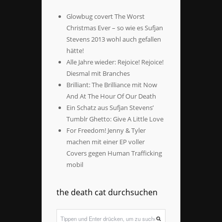
Glowbug covert The Worst
Christmas Ever – so wie es Sufjan
Stevens 2013 wohl auch gefallen
hätte!
Alle Jahre wieder: Rejoice! Rejoice!
Diesmal mit Branches
Brilliant: The Brilliance mit Now
And At The Hour Of Our Death
Ein Schatz aus Sufjan Stevens’
Tumblr Ghetto: Give A Little Love
For Freedom! Jenny & Tyler
machen mit einer EP voller
Covers gegen Human Trafficking
mobil
the death cat durchsuchen