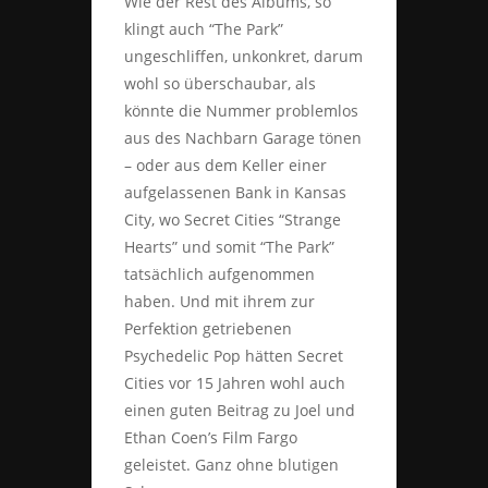
Wie der Rest des Albums, so
klingt auch “The Park”
ungeschliffen, unkonkret, darum
wohl so überschaubar, als
könnte die Nummer problemlos
aus des Nachbarn Garage tönen
– oder aus dem Keller einer
aufgelassenen Bank in Kansas
City, wo Secret Cities “Strange
Hearts” und somit “The Park”
tatsächlich aufgenommen
haben. Und mit ihrem zur
Perfektion getriebenen
Psychedelic Pop hätten Secret
Cities vor 15 Jahren wohl auch
einen guten Beitrag zu Joel und
Ethan Coen’s Film Fargo
geleistet. Ganz ohne blutigen