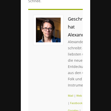
Schnee.
Geschrieben
hat
Alexander
Alexander
schreibt am
liebsten über
die neuesten
Entdeckungen
aus den Genres
Folk und
Instrumental.
Mail
|
Web
|
Twitter
|
Facebook
|
Google+
|