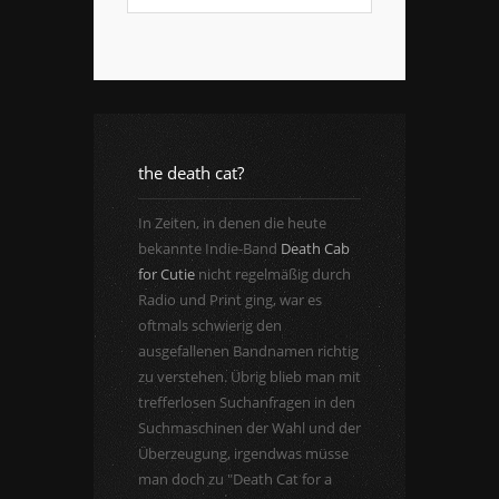
the death cat?
In Zeiten, in denen die heute
bekannte Indie-Band
Death Cab
for Cutie
nicht regelmäßig durch
Radio und Print ging, war es
oftmals schwierig den
ausgefallenen Bandnamen richtig
zu verstehen. Übrig blieb man mit
trefferlosen Suchanfragen in den
Suchmaschinen der Wahl und der
Überzeugung, irgendwas müsse
man doch zu "Death Cat for a