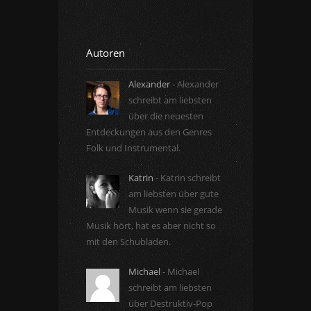
Autoren
Alexander
- Alexander
schreibt am liebsten
über die neuesten
Entdeckungen aus den Genres
Folk und Instrumental.
Katrin
- Katrin schreibt
am liebsten über gute
Musik wenn sie gerade
Musik hört, hat es aber nicht so
mit den Schubladen.
Michael
- Michael
schreibt am liebsten
über Destruktiv-Pop