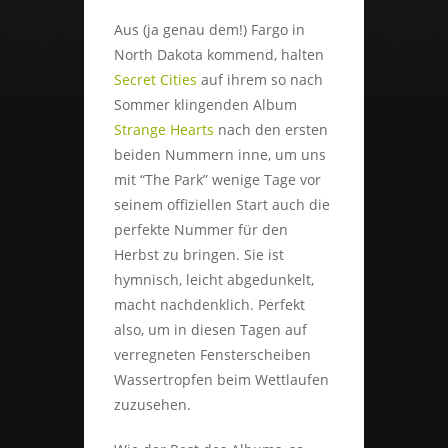
Aus (ja genau dem!) Fargo in
North Dakota kommend, halten
Secret Cities
auf ihrem so nach
Sommer klingenden Album
Strange Hearts
nach den ersten
beiden Nummern inne, um uns
mit “The Park” wenige Tage vor
seinem offiziellen Start auch die
perfekte Nummer für den
Herbst zu bringen. Sie ist
hymnisch, leicht abgedunkelt,
macht nachdenklich. Perfekt
also, um in diesen Tagen auf
verregneten Fensterscheiben
Wassertropfen beim Wettlaufen
zuzusehen.