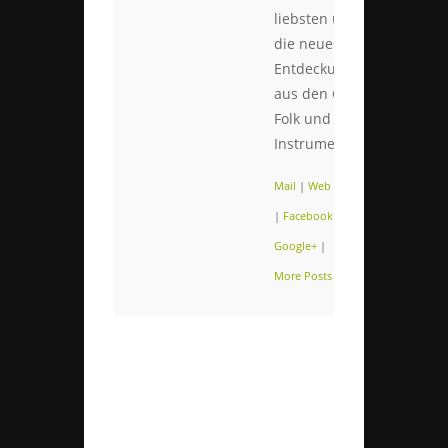
liebsten über
die neuesten
Entdeckungen
aus den Genres
Folk und
Instrumental.
Mail
|
Web
|
Twitter
|
Facebook
|
Google+
|
More Posts (109)