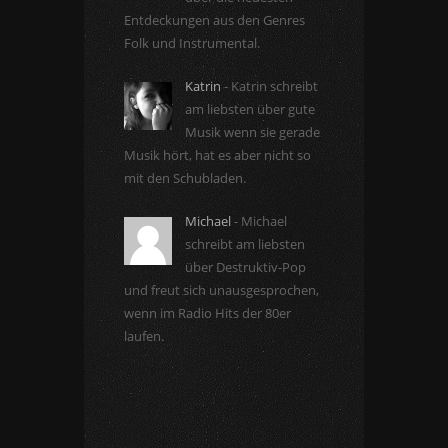
Entdeckungen aus den Genres
Folk und Instrumental.
Katrin
- Katrin schreibt
am liebsten über gute
Musik wenn sie gerade
Musik hört, hat es aber nicht so
mit den Schubladen.
Michael
- Michael
schreibt am liebsten
über Destruktiv-Pop
und freut sich unausgesprochen,
wenn im Radio Hits der 80er
laufen.