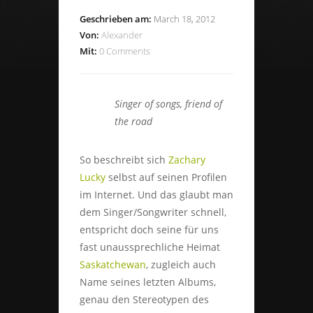
Geschrieben am:
March 18, 2012
Von:
Alexander
Mit:
0 Comments
Singer of songs, friend of
the road
So beschreibt sich
Zachary
Lucky
selbst auf seinen Profilen
im Internet. Und das glaubt man
dem Singer/Songwriter schnell,
entspricht doch seine für uns
fast unaussprechliche Heimat
Saskatchewan
, zugleich auch
Name seines letzten Albums,
genau den Stereotypen des