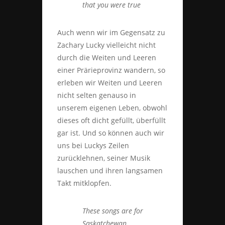
that you were true
Auch wenn wir im Gegensatz zu
Zachary Lucky vielleicht nicht
durch die Weiten und Leeren
einer Prärieprovinz wandern, so
erleben wir Weiten und Leeren
nicht selten genauso in
unserem eigenen Leben, obwohl
dieses oft dicht gefüllt, überfüllt
gar ist. Und so können auch wir
uns bei Luckys Zeilen
zurücklehnen, seiner Musik
lauschen und ihren langsamen
Takt mitklopfen.
These songs are for
Saskatchewan