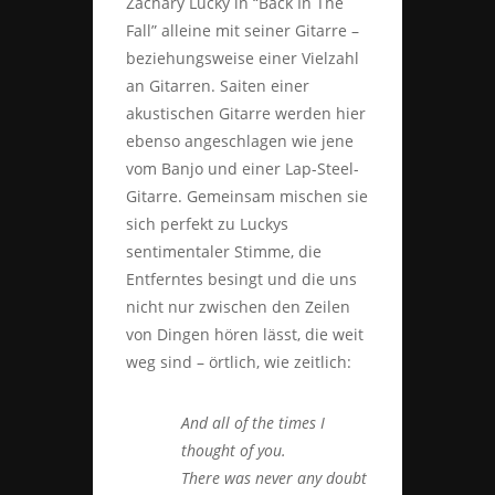
Zachary Lucky in “Back In The
Fall” alleine mit seiner Gitarre –
beziehungsweise einer Vielzahl
an Gitarren. Saiten einer
akustischen Gitarre werden hier
ebenso angeschlagen wie jene
vom Banjo und einer Lap-Steel-
Gitarre. Gemeinsam mischen sie
sich perfekt zu Luckys
sentimentaler Stimme, die
Entferntes besingt und die uns
nicht nur zwischen den Zeilen
von Dingen hören lässt, die weit
weg sind – örtlich, wie zeitlich:
And all of the times I
thought of you.
There was never any doubt