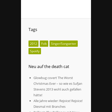
Tags
2012
Folk
Singer/Songwriter
Spotify
Neu auf the death cat
Glowbug covert The Worst
Christmas Ever – so wie es Sufjan
Stevens 2013 wohl auch gefallen
hätte!
Alle Jahre wieder: Rejoice! Rejoice!
Diesmal mit Branches