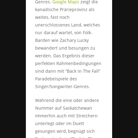
Genres.
Google Maps
zeigt die
kanadische Prärieprovinz als
weites, fast noch
unerschlossenes Land, welches
nur darauf wartet, von Folk-
Barden wie Zachary Lucky
bewandert und besungen zu
werden. Das Ergebnis dieser
perfekten Rahmenbedingungen
sind dann mit “Back In The Fall”
Paradebeispiele des
Singer/Songwriter-Genres.
Während die eine oder andere
Nummer auf Saskatchewan
immerhin auch mit Streichern
unterlegt oder im Duett
gesungen wird, begnügt sich