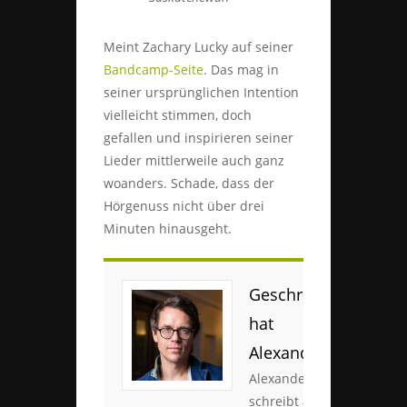
Meint Zachary Lucky auf seiner
Bandcamp-Seite
. Das mag in
seiner ursprünglichen Intention
vielleicht stimmen, doch
gefallen und inspirieren seiner
Lieder mittlerweile auch ganz
woanders. Schade, dass der
Hörgenuss nicht über drei
Minuten hinausgeht.
Geschrieben
hat
Alexander
Alexander
schreibt am