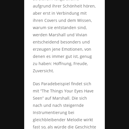
aufgrund ihrer Schönheit hören,
aber erst in Verbindung mit
ihren Covers und dem Wissen,
warum sie entstanden sind,
werden Marshall und Vivian
entscheidend besonders und
erzeugen jene Emotionen, von
denen es immer gut ist, genug
zu haben: Hoffnung, Freude,
Zuversicht.
Das Paradebeispiel findet sich
mit “The Things Your Eyes Have
Seen” auf Marshall. Die sich
nach und nach steigernde
Instrumentierung bei
gleichbleibender Melodie wirkt
fast so, als würde die Geschichte