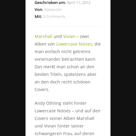
Geschrieben am:
April 11, 2012
Von:
Alexander
Mit:
0 Comments
Marshall
und
Vivian
– zwei
Alben von
Lowercase Noises
, die
man einfach nicht getrennt
voneinander betrachten kann.
Das merkt man schon an den
beiden Titeln, spätestens aber
an den doch recht schönen
Covers.
Andy Othling steht hinter
Lowercase Noises – und auf den
Covers seiner Alben Marshall
und Vivian hinter seiner
schwangeren Frau, auf deren