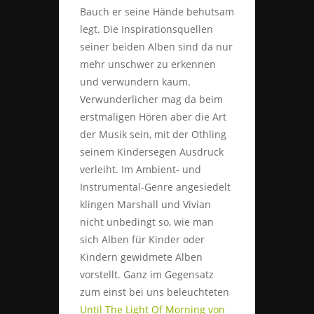
Bauch er seine Hände behutsam
legt. Die Inspirationsquellen
seiner beiden Alben sind da nur
mehr unschwer zu erkennen
und verwundern kaum.
Verwunderlicher mag da beim
erstmaligen Hören aber die Art
der Musik sein, mit der Othling
seinem Kindersegen Ausdruck
verleiht. Im Ambient- und
Instrumental-Genre angesiedelt
klingen Marshall und Vivian
nicht unbedingt so, wie man
sich Alben für Kinder oder
Kindern gewidmete Alben
vorstellt. Ganz im Gegensatz
zum einst bei uns beleuchteten
Until The Light Of Morning von