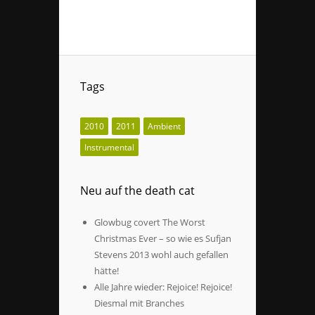
Tags
2010
2011
Ambient
Instrumental
Neu auf the death cat
Glowbug covert The Worst
Christmas Ever – so wie es Sufjan
Stevens 2013 wohl auch gefallen
hätte!
Alle Jahre wieder: Rejoice! Rejoice!
Diesmal mit Branches