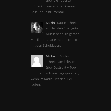
über die neuesten
Entdeckungen aus den Genres
Folk und Instrumental.
Katrin
- Katrin schreibt
am liebsten über gute
Musik wenn sie gerade
Musik hört, hat es aber nicht so
mit den Schubladen.
Michael
- Michael
schreibt am liebsten
über Destruktiv-Pop
und freut sich unausgesprochen,
wenn im Radio Hits der 80er
laufen.