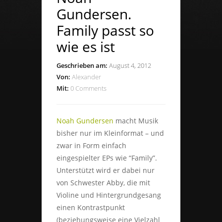
Gundersen.
Family passt so
wie es ist
Geschrieben am:
August 4, 2012
Von:
Alexander
Mit:
0 Comments
Noah Gundersen
macht Musik
bisher nur im Kleinformat – und
zwar in Form einfach
eingespielter EPs wie “Family”.
Unterstützt wird er dabei nur
von Schwester Abby, die mit
Violine und Hintergrundgesang
einen Kontrastpunkt
(beziehungsweise eine Vielzahl