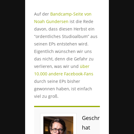
Auf der
Bandcamp-Seite von
Noah Gundersen
ist die Rede
davon, dass diesen Herbst ein
“ordentliches Studioalbum” aus
seinen EPs entstehen wird.
Eigentlich wünschen wir uns
das nicht, denn die Gefahr zu
verlieren, was wir und
über
10.000 andere Facebook-Fans
durch seine EPs bisher
gewonnen haben, ist einfach
viel zu groß.
Geschrieben
hat