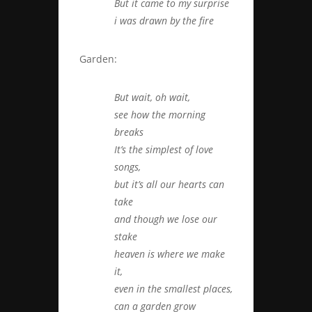
But it came to my surprise
i was drawn by the fire
Garden:
But wait, oh wait,
see how the morning
breaks
It’s the simplest of love
songs,
but it’s all our hearts can
take
and though we lose our
stake
heaven is where we make
it,
even in the smallest places,
can a garden grow