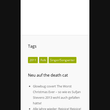
Tags
2011
Folk
Singer/Songwriter
Neu auf the death cat
Glowbug covert The Worst
Christmas Ever – so wie es Sufjan
Stevens 2013 wohl auch gefallen
hätte!
Alle Jahre wieder: Rejoice! Rejoice!