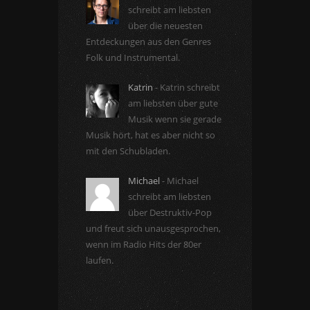
schreibt am liebsten
über die neuesten
Entdeckungen aus den Genres
Folk und Instrumental.
Katrin
- Katrin schreibt
am liebsten über gute
Musik wenn sie gerade
Musik hört, hat es aber nicht so
mit den Schubladen.
Michael
- Michael
schreibt am liebsten
über Destruktiv-Pop
und freut sich unausgesprochen,
wenn im Radio Hits der 80er
laufen.