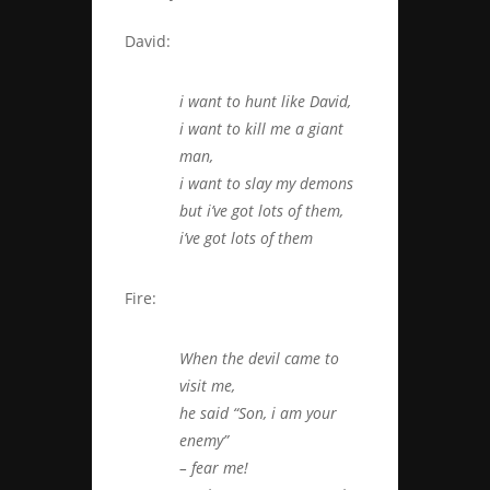
David:
i want to hunt like David,
i want to kill me a giant
man,
i want to slay my demons
but i’ve got lots of them,
i’ve got lots of them
Fire:
When the devil came to
visit me,
he said “Son, i am your
enemy”
– fear me!