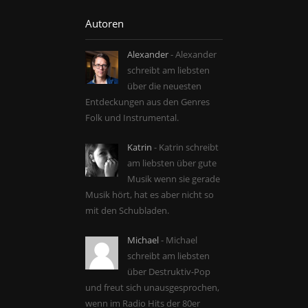
Autoren
Alexander
- Alexander
schreibt am liebsten
über die neuesten
Entdeckungen aus den Genres
Folk und Instrumental.
Katrin
- Katrin schreibt
am liebsten über gute
Musik wenn sie gerade
Musik hört, hat es aber nicht so
mit den Schubladen.
Michael
- Michael
schreibt am liebsten
über Destruktiv-Pop
und freut sich unausgesprochen,
wenn im Radio Hits der 80er