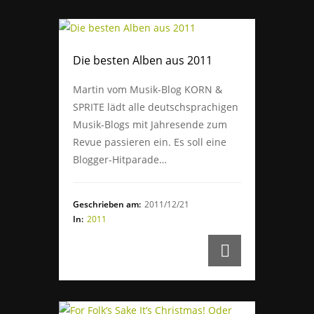
Die besten Alben aus 2011
Martin vom Musik-Blog KORN &
SPRITE lädt alle deutschsprachigen
Musik-Blogs mit Jahresende zum
Revue passieren ein. Es soll eine
Blogger-Hitparade…
Geschrieben am:
2011/12/21
In:
2011