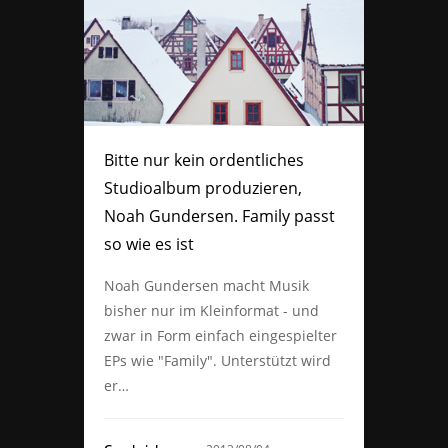
Bitte nur kein ordentliches
Studioalbum produzieren,
Noah Gundersen. Family passt
so wie es ist
Noah Gundersen macht Musik
bisher nur im Kleinformat - und
zwar in Form einfach eingespielter
EPs wie "Family". Unterstützt wird
er…