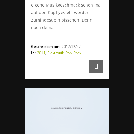
eigene Musikgeschmack schon mal
auf den Kopf gestellt werden.
Zumindest ein bisschen. Denn
nach dem…
Geschrieben am:
2012/12/27
In:
2011
,
Elektronik
,
Pop
,
Rock