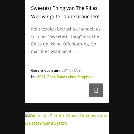
Sweetest Thing von The Rifles.
Weil wir gute Laune brauchen!
Rein textlich betrachtet handelt es
sich bei "Sweetest Thing" von The
Rifles um keine Offenbarung. So
macht es wohl nicht…
Geschrieben am:
2011/11/23
In:
2011
,
Rock
,
Songs ohne Strophen