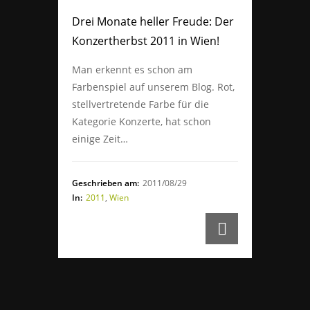
Drei Monate heller Freude: Der
Konzertherbst 2011 in Wien!
Man erkennt es schon am
Farbenspiel auf unserem Blog. Rot,
stellvertretende Farbe für die
Kategorie Konzerte, hat schon
einige Zeit…
Geschrieben am:
2011/08/29
In:
2011
,
Wien
1
of
1