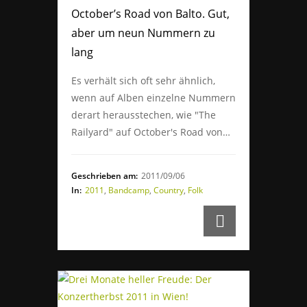
October’s Road von Balto. Gut,
aber um neun Nummern zu
lang
Es verhält sich oft sehr ähnlich,
wenn auf Alben einzelne Nummern
derart herausstechen, wie "The
Railyard" auf October's Road von…
Geschrieben am:
2011/09/06
In:
2011
,
Bandcamp
,
Country
,
Folk