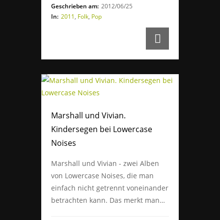
Geschrieben am:
2012/06/25
In:
2011
,
Folk
,
Pop
Marshall und Vivian.
Kindersegen bei Lowercase
Noises
Marshall und Vivian - zwei Alben
von Lowercase Noises, die man
einfach nicht getrennt voneinander
betrachten kann. Das merkt man…