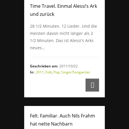
Time Travel. Einmal Alessi’s Ark
und zurück
28 1/2 Minuten. 12 Lieder. Und die
meisten davon nicht länger als 2
1/2 Minuten. Das ist Alessi's Arks
neues…
Geschrieben am:
2011/10/22
In:
2011
,
Folk
,
Pop
,
Singer/Songwriter
Felt. Familiar. Auch Nils Frahm
hat nette Nachbarn