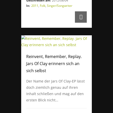
Geschrieben am:
2012/08/04
In:
2011
,
Folk
,
Singer/Songwriter
Reinvent, Remember, Replay.
Jars Of Clay erinnern sich an
sich selbst
Der Name der Jars Of Clay-EP lässt
doch ziemlich genau auf ihren
Inhalt schließen und mag auf den
ersten Blick nicht…