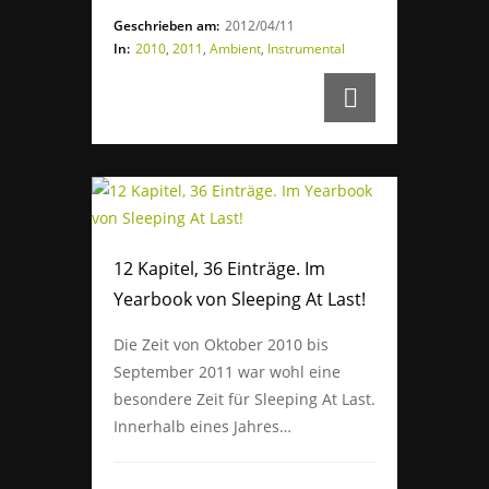
Geschrieben am:
2012/04/11
In:
2010
,
2011
,
Ambient
,
Instrumental
12 Kapitel, 36 Einträge. Im
Yearbook von Sleeping At Last!
Die Zeit von Oktober 2010 bis
September 2011 war wohl eine
besondere Zeit für Sleeping At Last.
Innerhalb eines Jahres…