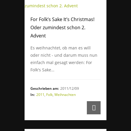
For Folk’s Sake It’s Christmas!
Oder zumindest schon 2.
Advent
Es weihnachtet, ob man es will
oder nicht - und darum muss nun
einfach mal gesagt werden: For
Folk's Sake…
Geschrieben am:
2011/12/09
In:
2011
,
Folk
,
Weihnachten