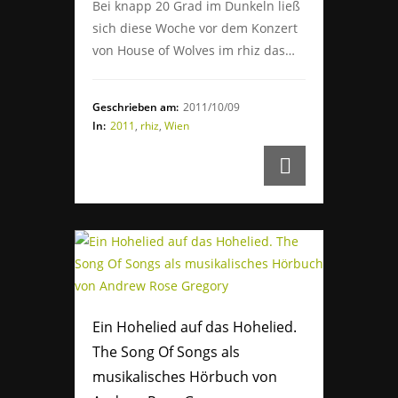
Bei knapp 20 Grad im Dunkeln ließ
sich diese Woche vor dem Konzert
von House of Wolves im rhiz das…
Geschrieben am:
2011/10/09
In:
2011
,
rhiz
,
Wien
Ein Hohelied auf das Hohelied.
The Song Of Songs als
musikalisches Hörbuch von