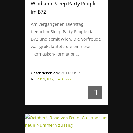
Wildbahn. Sleep Party People
im B72
Am vergangenen Dienstag
beehrten Sleep Party People das
B72 und somit Wien. Die Vorfreude
war groß, läutete die ominöse
Tiermasken-Formation…
Geschrieben am:
2011/09/13
In:
2011
,
B72
,
Elektronik