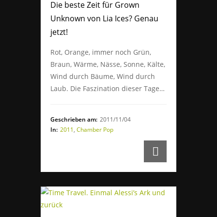
Die beste Zeit für Grown
Unknown von Lia Ices? Genau
jetzt!
Rot, Orange, immer noch Grün,
Braun, Wärme, Nässe, Sonne, Kälte,
Wind durch Bäume, Wind durch
Laub. Die Faszination dieser Tage…
Geschrieben am:
2011/11/04
In:
2011
,
Chamber Pop