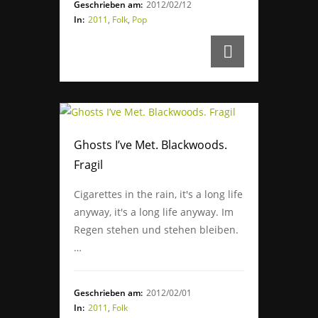
Geschrieben am:
2012/02/12
In:
2011
,
Folk
,
Pop
Ghosts I’ve Met. Blackwoods.
Fragil
Cigarettes in the rain, it's a long life
anyway, it's a long life anyway. Im
Regen stehen und stehen bleiben.
…
Geschrieben am:
2012/02/01
In:
2011
,
Folk