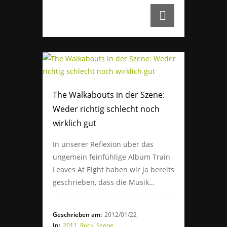
The Walkabouts in der Szene:
Weder richtig schlecht noch
wirklich gut
In unserer Reflexion über das
ungemein feinfühlige Album Train
Leaves At Eight haben wir ja bereits
geschrieben, dass die Musik…
Geschrieben am:
2012/01/22
In:
2011
,
Rock
,
Szene