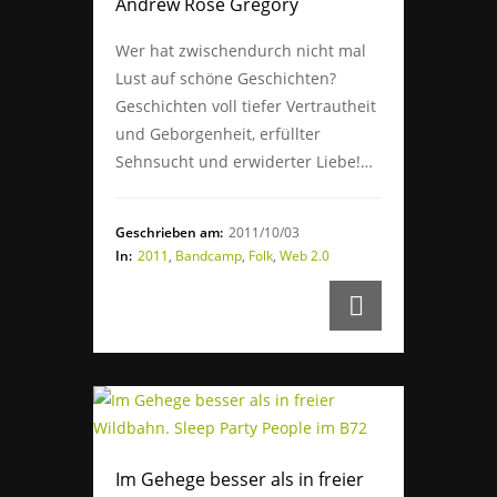
Andrew Rose Gregory
Wer hat zwischendurch nicht mal
Lust auf schöne Geschichten?
Geschichten voll tiefer Vertrautheit
und Geborgenheit, erfüllter
Sehnsucht und erwiderter Liebe!…
Geschrieben am:
2011/10/03
In:
2011
,
Bandcamp
,
Folk
,
Web 2.0
Im Gehege besser als in freier