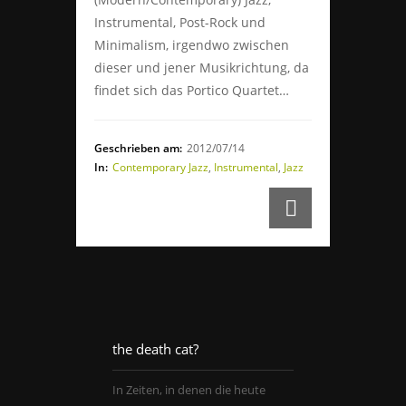
Instrumental, Post-Rock und
Minimalism, irgendwo zwischen
dieser und jener Musikrichtung, da
findet sich das Portico Quartet…
Geschrieben am:
2012/07/14
In:
Contemporary Jazz
,
Instrumental
,
Jazz
the death cat?
In Zeiten, in denen die heute