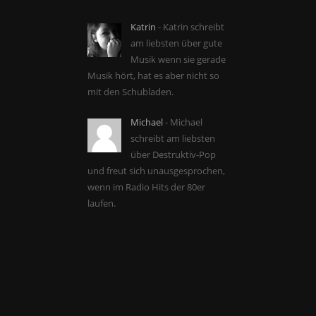
Katrin
- Katrin schreibt
am liebsten über gute
Musik wenn sie gerade
Musik hört, hat es aber nicht so
mit den Schubladen.
Michael
- Michael
schreibt am liebsten
über Destruktiv-Pop
und freut sich unausgesprochen,
wenn im Radio Hits der 80er
laufen.