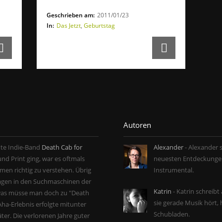
Geschrieben am:
2011/01/23
In:
Das Jetzt
,
Geburtstag
Autoren
nte Indie-Band
Death Cab for
Alexander
- Alexander s
nd Print ging, war es oftmals
neuesten Entdeckungen
en richtig zu verstehen. Übrig
Instrumental.
ragen in den Suchmaschinen der
Katrin
- Katrin schreib
was müsse man doch zu "Death
sie gerade Musik hört, 
Aha-Erlebnis erfolgte mitunter
Schubladen.
äter. Die verlorenen Jahre guter