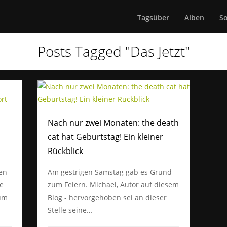
Tagsüber
Alben
S
Posts Tagged "Das Jetzt"
Nach nur zwei Monaten: the death
cat hat Geburtstag! Ein kleiner
Rückblick
en
Am gestrigen Samstag gab es Grund
te
zum Feiern. Michael, Autor auf diesem
 um
Blog - hervorgehoben sei an dieser
Stelle seine…