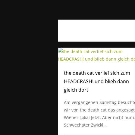
the death cat verlief sich zum
HEADCRASH! und blieb dann
gleich dort
Am vergangenen Samstag besucht
wir von the death cat das angesag
Wiener Lokal Jetzt. Aber nicht nur
Schwechater Zwickl…