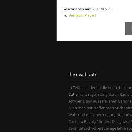
Geschrieben am:
2011/07/29
In:
Das Jetzt
,
Playlist
the death cat?
In Zeiten, in denen die heute bekan
Cutie
nicht regelmäßig durch Radio u
schwierig den ausgefallenen Bandnam
blieb man mit trefferlosen Suchanf
Wahl und der Überzeugung, irgend
Cat for a Beauty" finden. Das große 
dann tatsächlich erst einige Jahre sp