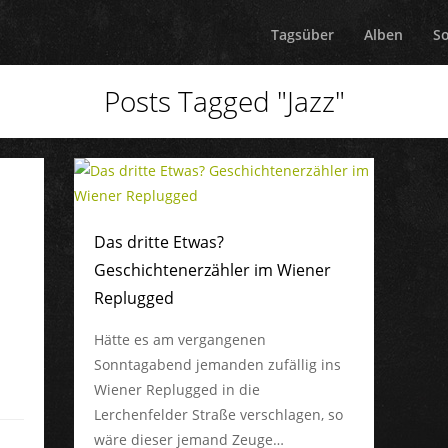
Tagsüber
Alben
S
Posts Tagged "Jazz"
Das dritte Etwas?
Geschichtenerzähler im Wiener
Replugged
Hätte es am vergangenen
a
Sonntagabend jemanden zufällig ins
Wiener Replugged in die
Lerchenfelder Straße verschlagen, so
wäre dieser jemand Zeuge…