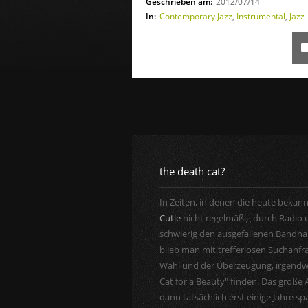
Geschrieben am:
2012/07/14
In:
Contemporary Jazz
,
Instrumental
,
Jazz
the death cat?
In Zeiten, in denen die heute bekan
Cutie
nicht regelmäßig durch Radio u
schwierig den ausgefallenen Bandnam
blieb man mit trefferlosen Suchanf
Wahl und der Überzeugung, irgend
Cat for a Beauty" finden. Das große 
dann tatsächlich erst einige Jahre sp