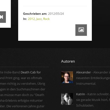
Geschrieben am:
2012/05/24
In:
2012
,
Jazz
,
Rock
Autoren
nte Indie-Band
Death Cab for
Alexander
- Alexander s
nd Print ging, war es oftmals
neuesten Entdeckungen
en richtig zu verstehen. Übrig
Instrumental.
ragen in den Suchmaschinen der
Katrin
- Katrin schreib
was müsse man doch zu "Death
sie gerade Musik hört, 
Aha-Erlebnis erfolgte mitunter
Schubladen.
äter. Die verlorenen Jahre guter