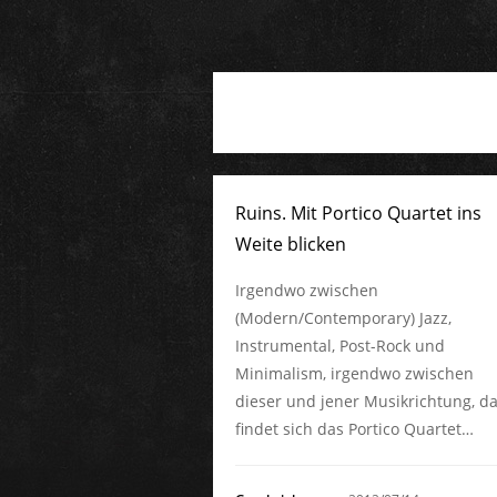
Ruins. Mit Portico Quartet ins
Weite blicken
Irgendwo zwischen
(Modern/Contemporary) Jazz,
Instrumental, Post-Rock und
Minimalism, irgendwo zwischen
dieser und jener Musikrichtung, d
findet sich das Portico Quartet…