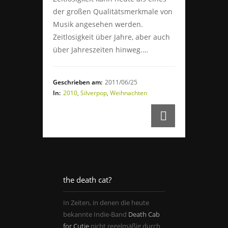
der großen Qualitätsmerkmale von
Musik angesehen werden.
Zeitlosigkeit über Jahre, aber auch
über Jahreszeiten hinweg.…
Geschrieben am:
2011/06/25
In:
2010
,
Silverpop
,
Weihnachten
the death cat?
In Zeiten, in denen die heute
bekannte Indie-Band
Death Cab
for Cutie
nicht regelmäßig durch