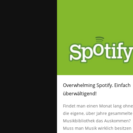
Overwhelming Spotify. Einfach
überwältigend!
Findet man einen Monat lang ohne
die eigene, über Jahre gesammelte
Musikbibliothek das Auskommen?
Muss man Musik wirklich besitzen