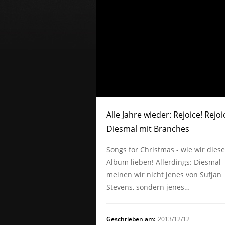
Alle Jahre wieder: Rejoice! Rejoi
Diesmal mit Branches
Songs for Christmas - wie wir dies
Album lieben! Allerdings: Diesmal
meinen wir nicht jenes von Sufjan
Stevens, sondern jenes…
Geschrieben am:
2013/12/12