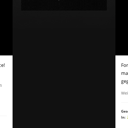
ce!
For
mac
ge
es
Wei
Ges
In: