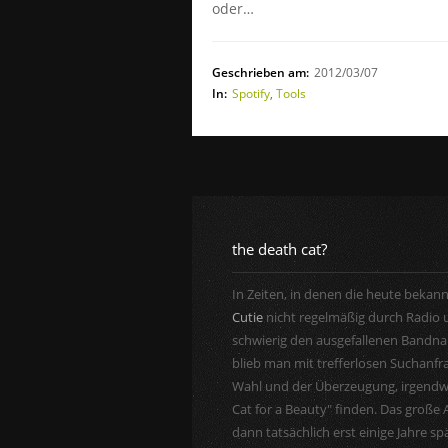
oder…
Geschrieben am:
2012/03/07
In:
Spotify
,
Tools
the death cat?
In Zeiten, in denen die heute bekan
Cutie
nicht regelmäßig durch Radio u
schwierig den ausgefallenen Bandnam
blieb man mit trefferlosen Suchanf
Wahl und der Überzeugung, irgend
Cat for a Beauty" finden. Das große 
dann tatsächlich erst einige Jahre sp