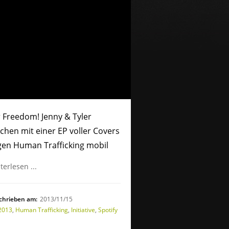
 Freedom! Jenny & Tyler
hen mit einer EP voller Covers
gen Human Trafficking mobil
terlesen ...
chrieben am:
2013/11/15
2013
,
Human Trafficking
,
Initiative
,
Spotify