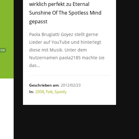
wirklich perfekt zu Eternal
Sunshine Of The Spotless Mind
gepasst
Paola Brugiatti Goyez stellt gerne
Lieder auf YouTube und hinterlegt
diese mit Musik. Unter dem
Nutzernamen paola2185 machte sie
das…
Geschrieben am:
2012/02/23
In:
2008
,
Folk
,
Spotify