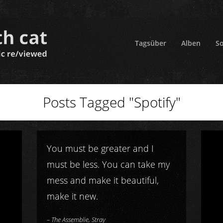
Tagsüber
Alben
S
Posts Tagged "Spotify"
You must be greater and I
must be less. You can take my
mess and make it beautiful,
make it new.
–
The Assemblie, Stray