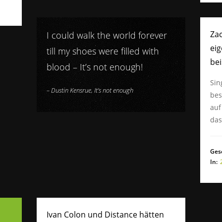
Zac
I could walk the world forever
eig
till my shoes were filled with
bei
blood – It’s not enough!
Sin
–
Dustin Kensrue, It’s not enough
bes
auf
da
Ges
In:
Ivan Colon und Distance hätten