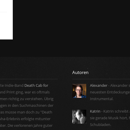
Autoren
nte Indie-Band
Death Cab for
Alexander
- Alexander s
nd Print ging, war es oftmals
neuesten Entdeckungen
en richtig zu verstehen. Übrig
Instrumental.
ragen in den Suchmaschinen der
Katrin
- Katrin schreib
was müsse man doch zu "Death
sie gerade Musik hört, 
Aha-Erlebnis erfolgte mitunter
Schubladen.
äter. Die verlorenen Jahre guter