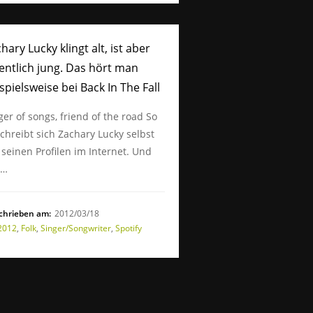
hary Lucky klingt alt, ist aber
entlich jung. Das hört man
spielsweise bei Back In The Fall
ger of songs, friend of the road So
chreibt sich Zachary Lucky selbst
 seinen Profilen im Internet. Und
s…
chrieben am:
2012/03/18
2012
,
Folk
,
Singer/Songwriter
,
Spotify