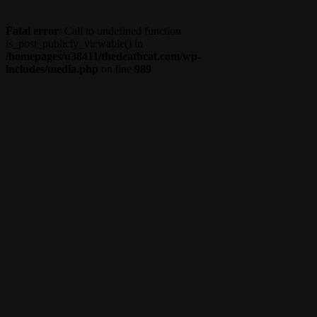
Fatal error
: Call to undefined function
is_post_publicly_viewable() in
/homepages/u38411/thedeathcat.com/wp-
includes/media.php
on line
989