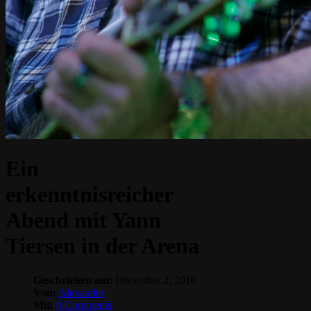
Ein
erkenntnisreicher
Abend mit Yann
Tiersen in der Arena
Geschrieben am:
December 2, 2010
Von:
Alexander
Mit:
0 Comments