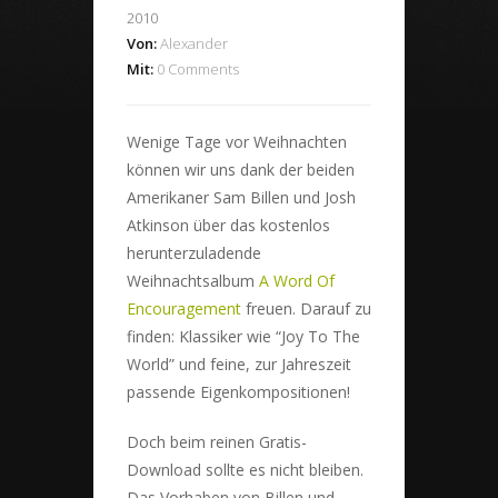
2010
Von:
Alexander
Mit:
0 Comments
Wenige Tage vor Weihnachten
können wir uns dank der beiden
Amerikaner Sam Billen und Josh
Atkinson über das kostenlos
herunterzuladende
Weihnachtsalbum
A Word Of
Encouragement
freuen. Darauf zu
finden: Klassiker wie “Joy To The
World” und feine, zur Jahreszeit
passende Eigenkompositionen!
Doch beim reinen Gratis-
Download sollte es nicht bleiben.
Das Vorhaben von Billen und