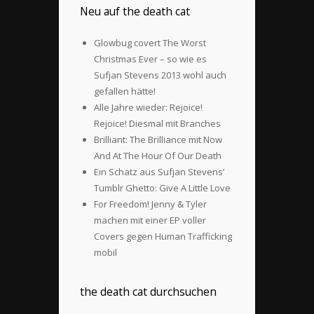
Neu auf the death cat
Glowbug covert The Worst
Christmas Ever – so wie es
Sufjan Stevens 2013 wohl auch
gefallen hätte!
Alle Jahre wieder: Rejoice!
Rejoice! Diesmal mit Branches
Brilliant: The Brilliance mit Now
And At The Hour Of Our Death
Ein Schatz aus Sufjan Stevens’
Tumblr Ghetto: Give A Little Love
For Freedom! Jenny & Tyler
machen mit einer EP voller
Covers gegen Human Trafficking
mobil
the death cat durchsuchen