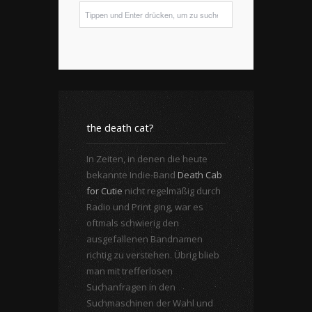
the death cat?
In Zeiten, in denen die heute
bekannte Indie-Band
Death Cab
for Cutie
nicht regelmäßig durch
Radio und Print ging, war es
oftmals schwierig den
ausgefallenen Bandnamen
richtig zu verstehen. Übrig blieb
man mit trefferlosen
Suchanfragen in den
Suchmaschinen der Wahl und