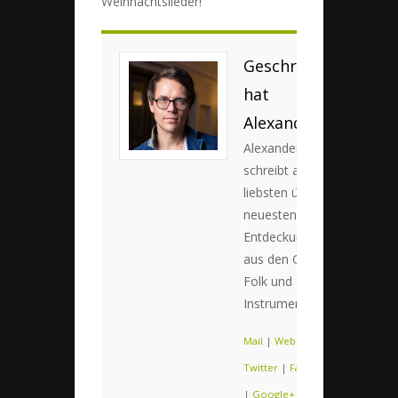
Weihnachtslieder!
Geschrieben
hat
Alexander
Alexander
schreibt am
liebsten über die
neuesten
Entdeckungen
aus den Genres
Folk und
Instrumental.
Mail
|
Web
|
Twitter
|
Facebook
|
Google+
|